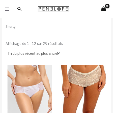
Trié
Aller
du
Rechercher
plus
au
récent
contenu
au
plus
ancien
Shorty
Affichage de 1–12 sur 29 résultats