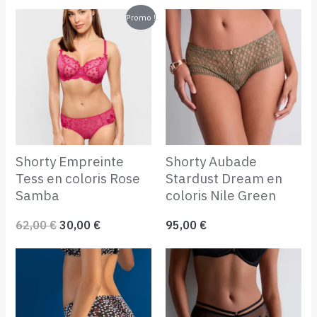
Le
Le
Promo !
prix
prix
initial
actuel
était :
est :
62,00 €.
30,00 €.
Shorty Empreinte
Shorty Aubade
Tess en coloris Rose
Stardust Dream en
Samba
coloris Nile Green
62,00
€
30,00
€
95,00
€