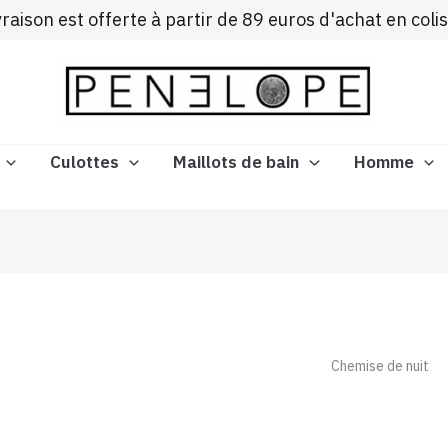
Trié
ivraison est offerte à partir de 89 euros d'achat en coli
du
plus
récent
au
plus
ancien
Culottes
Maillots de bain
Homme
Chemise de nuit