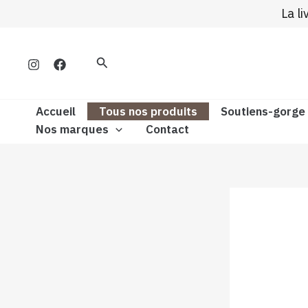
Aller
La l
au
contenu
Rechercher
Accueil
Tous nos produits
Soutiens-gorge
Nos marques
Contact