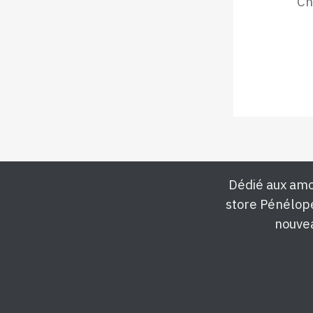
Ch
Dédié aux amo
store Pénélop
nouvea