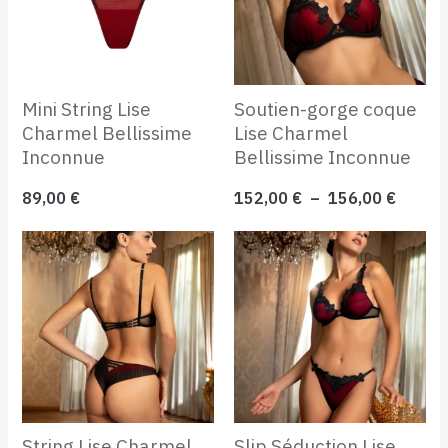
156,00
Mini String Lise
Soutien-gorge coque
Charmel Bellissime
Lise Charmel
Inconnue
Bellissime Inconnue
89,00
€
152,00
€
–
156,00
€
String Lise Charmel
Slip Séduction Lise