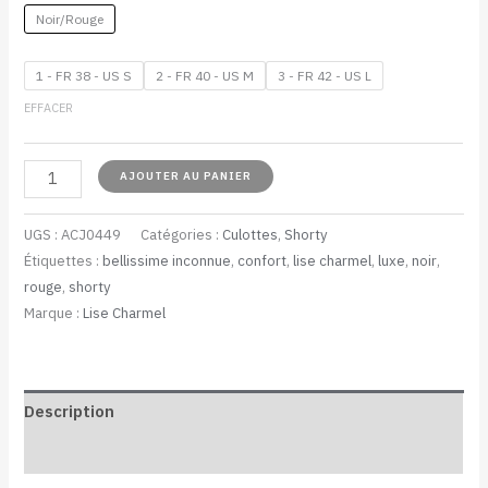
Noir/Rouge
1 - FR 38 - US S
2 - FR 40 - US M
3 - FR 42 - US L
EFFACER
AJOUTER AU PANIER
UGS :
ACJ0449
Catégories :
Culottes
,
Shorty
Étiquettes :
bellissime inconnue
,
confort
,
lise charmel
,
luxe
,
noir
,
rouge
,
shorty
Marque :
Lise Charmel
Description
Informations complémentaires