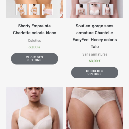
Shorty Empreinte
Soutien-gorge sans
Charlotte coloris blanc
armature Chantelle
EasyFeel Honey coloris
Culottes
Talc
63,00
€
Sans armatures
CHOIX DES
OPTIONS
63,00
€
CHOIX DES
OPTIONS