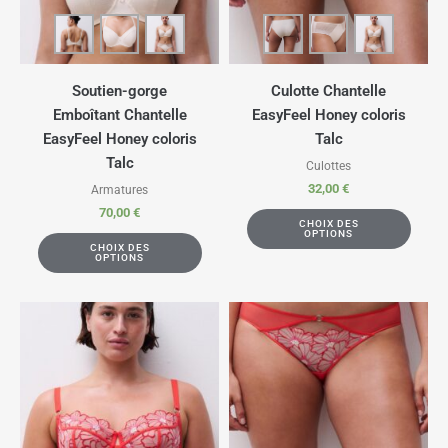
Soutien-gorge
Culotte Chantelle
Emboîtant Chantelle
EasyFeel Honey coloris
EasyFeel Honey coloris
Talc
Talc
Culottes
32,00
€
Armatures
70,00
€
CHOIX DES
OPTIONS
CHOIX DES
OPTIONS