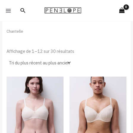
Trié
Aller
du
Rechercher
plus
au
récent
contenu
au
plus
ancien
Chantelle
Affichage de 1–12 sur 30 résultats