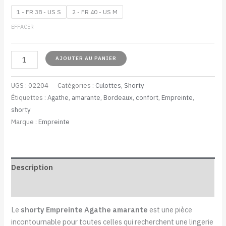
1 - FR 38 - US S
2 - FR 40 - US M
EFFACER
AJOUTER AU PANIER
UGS :
02204
Catégories :
Culottes
,
Shorty
Étiquettes :
Agathe
,
amarante
,
Bordeaux
,
confort
,
Empreinte
,
shorty
Marque :
Empreinte
Description
Informations complémentaires
Le
shorty Empreinte Agathe amarante
est une pièce
incontournable pour toutes celles qui recherchent une lingerie