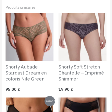
Produits similaires
Shorty Aubade
Shorty Soft Stretch
Stardust Dream en
Chantelle – Imprimé
coloris Nile Green
Shimmer
95,00
€
19,90
€
Le
Le
Promo !
prix
prix
initial
actuel