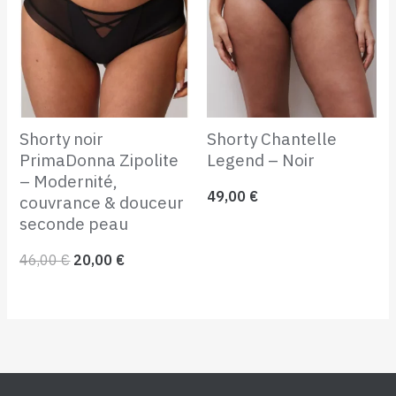
était :
est :
46,00 €.
20,00 €.
Shorty noir
Shorty Chantelle
PrimaDonna Zipolite
Legend – Noir
– Modernité,
49,00
€
couvrance & douceur
seconde peau
46,00
€
20,00
€