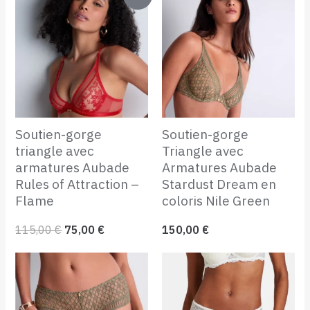
prix
prix
initial
actuel
était :
est :
115,00 €.
75,00 €.
Soutien-gorge
Soutien-gorge
triangle avec
Triangle avec
armatures Aubade
Armatures Aubade
Rules of Attraction –
Stardust Dream en
Flame
coloris Nile Green
115,00
€
75,00
€
150,00
€