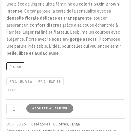
une pièce de lingerie ultra féminine au
coloris Satin Brown
intense
. Ce tanga joue la carte de la sensualité avec sa
dentelle florale délicate et transparente
, tout en
assurant un
confort discret
grâce à sa coupe échancrée à
l’arrière. Léger, raffiné et flatteur, il sublime les courbes avec
élégance. Porté avec le
soutien-gorge assorti
, il compose
une parure irrésistible. L’idéal pour celles qui veulent se sentir
belle, libre et audacieuse
.
Marron
FR 1 - EUR 36
FR 2 - EUR 38
EFFACER
AJOUTER AU PANIER
UGS :
5D26
Catégories :
Culottes
,
Tanga