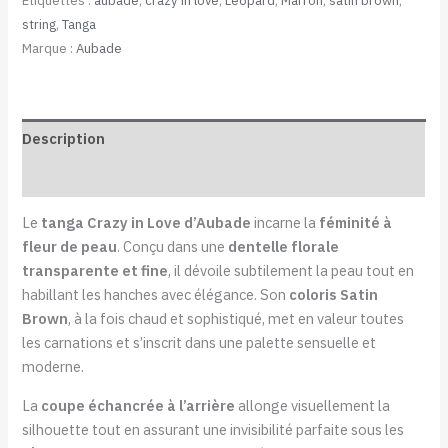
Étiquettes :
aubade
,
crazy in love
,
Léopard
,
Marron
,
satin brown
,
string
,
Tanga
Marque :
Aubade
Description
Informations complémentaires
Le
tanga Crazy in Love d’Aubade
incarne la
féminité à
fleur de peau
. Conçu dans une
dentelle florale
transparente et fine
, il dévoile subtilement la peau tout en
habillant les hanches avec élégance. Son
coloris Satin
Brown
, à la fois chaud et sophistiqué, met en valeur toutes
les carnations et s’inscrit dans une palette sensuelle et
moderne.
La
coupe échancrée à l’arrière
allonge visuellement la
silhouette tout en assurant une invisibilité parfaite sous les