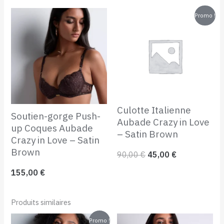
Le
Le
Promo !
prix
prix
initial
actuel
était :
est :
90,00 €.
45,00 €.
Culotte Italienne
Soutien-gorge Push-
Aubade Crazy in Love
up Coques Aubade
– Satin Brown
Crazy in Love – Satin
Brown
90,00
€
45,00
€
155,00
€
Produits similaires
Le
Le
Promo !