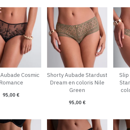
 Aubade Cosmic
Shorty Aubade Stardust
Slip
Romance
Dream en coloris Nile
Sta
Green
col
95,00
€
95,00
€