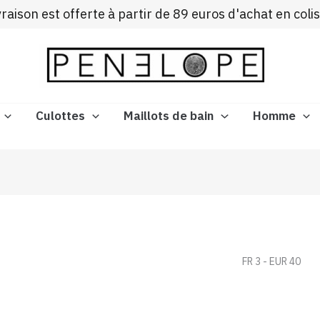
Trié
ivraison est offerte à partir de 89 euros d'achat en coli
du
plus
récent
au
plus
ancien
Culottes
Maillots de bain
Homme
FR 3 - EUR 40