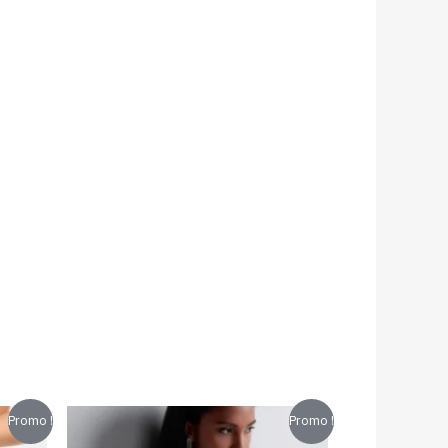
Le
Le
Promo !
Promo !
x
prix
prix