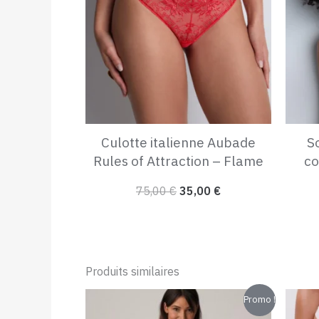
75,00 €.
35,00 €.
Culotte italienne Aubade
S
Rules of Attraction – Flame
co
75,00
€
35,00
€
Produits similaires
Le
Le
Promo !
prix
prix