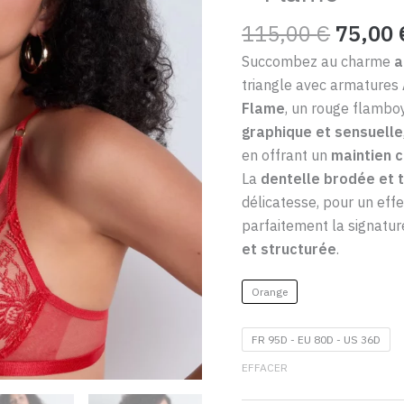
avec
115,00
€
75,00
armatures
Aubade
Succombez au charme
a
Rules
triangle avec armatures
of
Flame
, un rouge flamboy
Attraction
graphique et sensuelle
–
en offrant un
maintien 
Flame
La
dentelle brodée et 
délicatesse, pour un eff
parfaitement la signatu
et structurée
.
Orange
FR 95D - EU 80D - US 36D
EFFACER