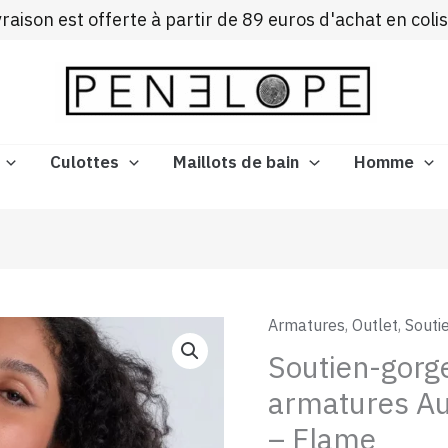
ivraison est offerte à partir de 89 euros d'achat en coli
Culottes
Maillots de bain
Homme
Le
Armatures
,
Outlet
,
Souti
quantité
prix
de
Soutien-gorge
initial
Soutien-
armatures Au
était :
gorge
115,00
– Flame
triangle