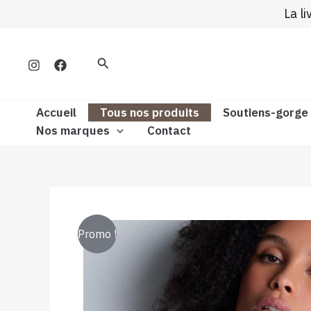
Aller
La l
au
contenu
Rechercher
Accueil
Tous nos produits
Soutiens-gorge
Nos marques
Contact
Promo !