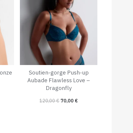
uel
initial
actuel
 :
était :
est :
00 €.
120,00 €.
70,00 €.
ronze
Soutien-gorge Push-up
Aubade Flawless Love –
Dragonfly
120,00
€
70,00
€