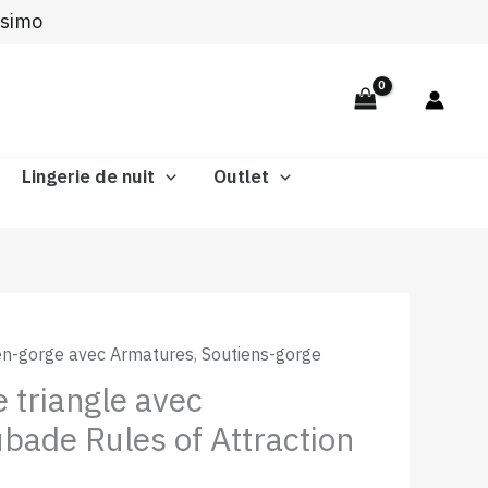
ssimo
était :
est :
115,00 €.
75,00 €.
Lingerie de nuit
Outlet
Le
en-gorge avec Armatures
,
Soutiens-gorge
prix
 triangle avec
actuel
bade Rules of Attraction
est :
 €.
75,00 €.