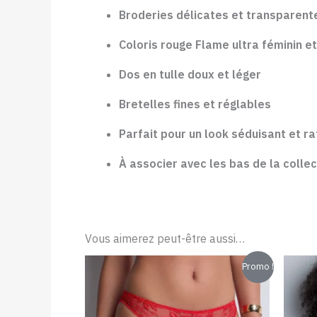
Broderies délicates et transparent
Coloris rouge Flame ultra féminin e
Dos en tulle doux et léger
Bretelles fines et réglables
Parfait pour un look séduisant et ra
À associer avec les bas de la collec
Vous aimerez peut-être aussi…
Le
Le
Promo !
prix
prix
initial
actuel
était :
est :