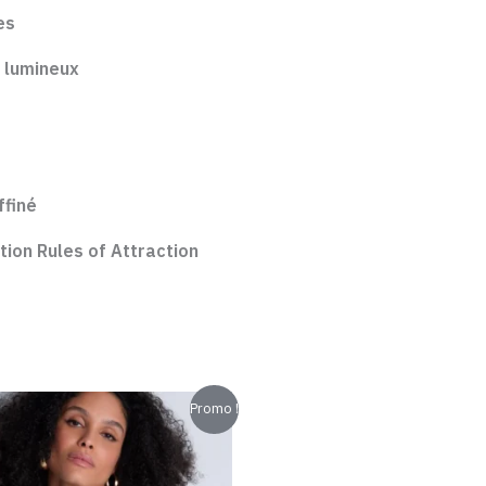
es
t lumineux
ffiné
tion Rules of Attraction
Le
Le
Promo !
prix
prix
initial
actuel
était :
est :