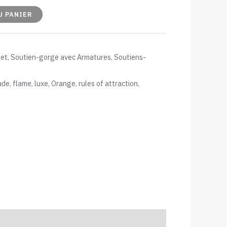
U PANIER
let
,
Soutien-gorge avec Armatures
,
Soutiens-
ade
,
flame
,
luxe
,
Orange
,
rules of attraction
,