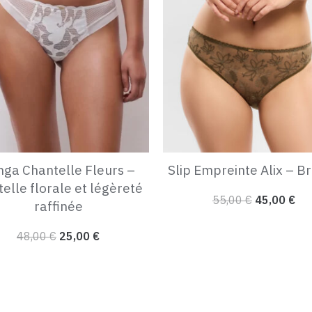
initial
actuel
initial
act
était :
est :
était :
est
48,00 €.
25,00 €.
55,00 €.
45,
nga Chantelle Fleurs –
Slip Empreinte Alix – B
elle florale et légèreté
55,00
€
45,00
€
raffinée
48,00
€
25,00
€