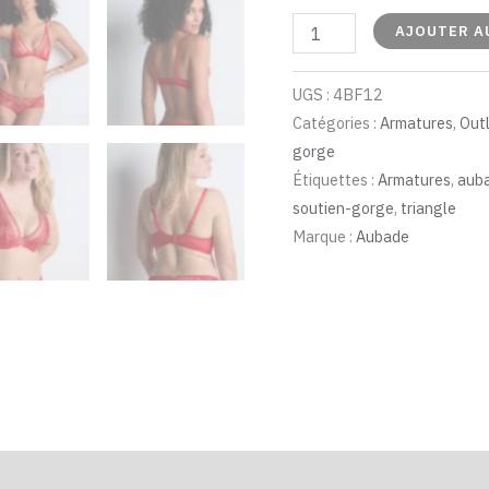
AJOUTER A
UGS :
4BF12
Catégories :
Armatures
,
Out
gorge
Étiquettes :
Armatures
,
aub
soutien-gorge
,
triangle
Marque :
Aubade
ires