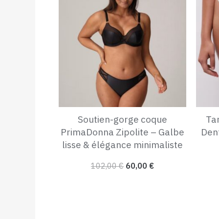
initial
actuel
était :
est :
102,00 €.
60,00 €.
Soutien-gorge coque
Ta
PrimaDonna Zipolite – Galbe
Dent
lisse & élégance minimaliste
102,00
€
60,00
€