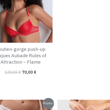
120,00 €.
70,00 €.
outien-gorge push-up
ques Aubade Rules of
Attraction – Flame
120,00
€
70,00
€
Le
Le
Le
Le
Promo !
prix
prix
prix
pri