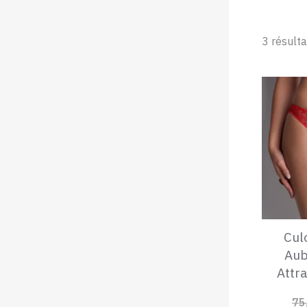
3 résulta
Culo
Aub
Attr
75