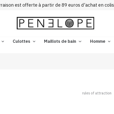
Trié
ivraison est offerte à partir de 89 euros d'achat en coli
du
plus
récent
au
plus
ancien
Culottes
Maillots de bain
Homme
rules of attraction