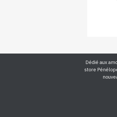
Dédié aux amo
store Pénélop
nouvea