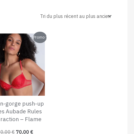
Le
Le
Promo !
prix
prix
initial
actuel
était :
est :
120,00 €.
70,00 €.
en-gorge push-up
es Aubade Rules
traction – Flame
20,00
€
70,00
€