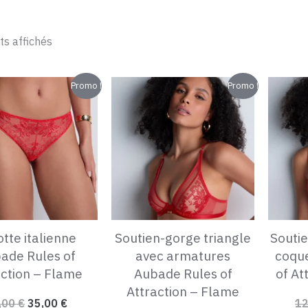
ts affichés
Le
Le
Le
Le
Promo !
Promo !
prix
prix
prix
prix
initial
actuel
initial
actuel
était :
est :
était :
est :
75,00 €.
35,00 €.
115,00 €.
75,00 €.
tte italienne
Soutien-gorge triangle
Souti
ade Rules of
avec armatures
coqu
action – Flame
Aubade Rules of
of At
Attraction – Flame
,00
€
35,00
€
1