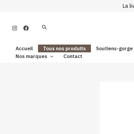
Aller
La l
au
contenu
Rechercher
Accueil
Tous nos produits
Soutiens-gorge
Nos marques
Contact