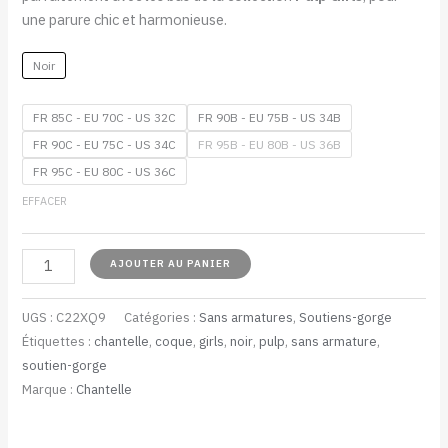
une parure chic et harmonieuse.
Noir
FR 85C - EU 70C - US 32C
FR 90B - EU 75B - US 34B
FR 90C - EU 75C - US 34C
FR 95B - EU 80B - US 36B
FR 95C - EU 80C - US 36C
EFFACER
AJOUTER AU PANIER
UGS :
C22XQ9
Catégories :
Sans armatures
,
Soutiens-gorge
Étiquettes :
chantelle
,
coque
,
girls
,
noir
,
pulp
,
sans armature
,
soutien-gorge
Marque :
Chantelle