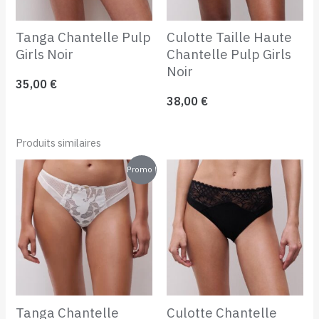
Tanga Chantelle Pulp
Culotte Taille Haute
Girls Noir
Chantelle Pulp Girls
Noir
35,00
€
38,00
€
Produits similaires
Le
Le
Promo !
prix
prix
initial
actuel
était :
est :
48,00 €.
25,00 €.
Tanga Chantelle
Culotte Chantelle