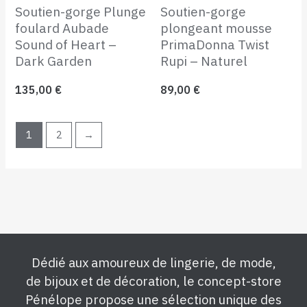
Soutien-gorge Plunge
Soutien-gorge
foulard Aubade
plongeant mousse
Sound of Heart –
PrimaDonna Twist
Dark Garden
Rupi – Naturel
135,00
€
89,00
€
1
2
→
Dédié aux amoureux de lingerie, de mode,
de bijoux et de décoration, le concept-store
Pénélope propose une sélection unique des