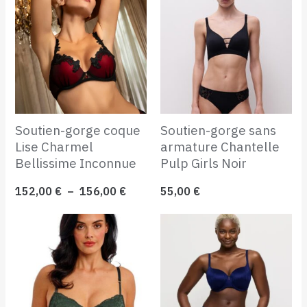
de
prix :
152,00 €
à
156,00 €
Soutien-gorge coque
Soutien-gorge sans
Lise Charmel
armature Chantelle
Bellissime Inconnue
Pulp Girls Noir
152,00
€
–
156,00
€
55,00
€