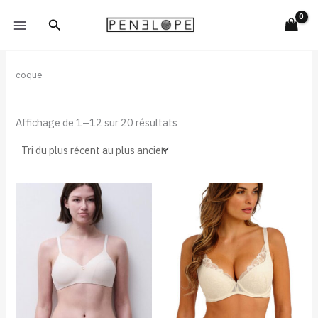
Trié
Aller
du
Rechercher
plus
au
récent
contenu
au
plus
ancien
coque
Affichage de 1–12 sur 20 résultats