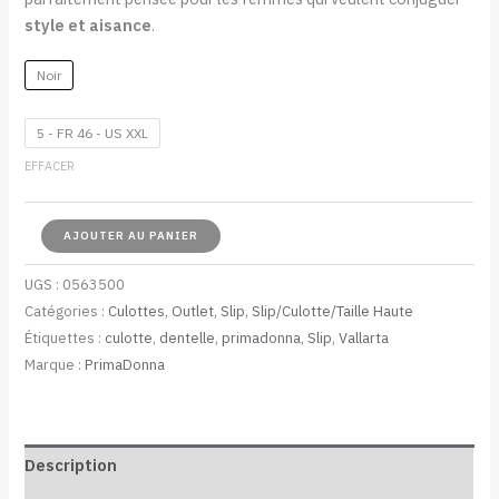
style et aisance
.
Noir
5 - FR 46 - US XXL
EFFACER
AJOUTER AU PANIER
UGS :
0563500
Catégories :
Culottes
,
Outlet
,
Slip
,
Slip/Culotte/Taille Haute
Étiquettes :
culotte
,
dentelle
,
primadonna
,
Slip
,
Vallarta
Marque :
PrimaDonna
Description