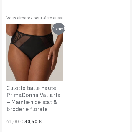
Vous aimerez peut-être aussi…
Le
Le
Promo !
prix
prix
initial
actuel
était :
est :
61,00 €.
30,50 €.
Culotte taille haute
PrimaDonna Vallarta
– Maintien délicat &
broderie florale
61,00
€
30,50
€