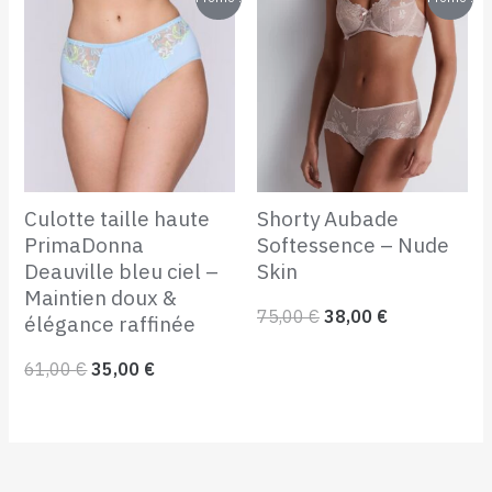
prix
prix
prix
prix
initial
actuel
initial
actuel
était :
est :
était :
est :
61,00 €.
35,00 €.
75,00 €.
38,00 €.
Culotte taille haute
Shorty Aubade
PrimaDonna
Softessence – Nude
Deauville bleu ciel –
Skin
Maintien doux &
75,00
€
38,00
€
élégance raffinée
61,00
€
35,00
€