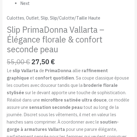
Next
Culottes
,
Outlet
,
Slip
,
Slip/Culotte/Taille Haute
Slip PrimaDonna Vallarta –
Élégance florale & confort
seconde peau
55,00
€
27,50
€
Le
slip Vallarta
de
PrimaDonna
allie
raffinement
graphique
et
confort quotidien
. Sa coupe classique épouse
les courbes avec douceur tandis que la
broderie florale
stylisée
sur le devant apporte une touche de sophistication.
Réalisé dans une
microfibre satinée ultra douce
, ce modèle
assure une
sensation seconde peau
tout au long de la
journée. Discret sous les vêtements, il met en valeur les
hanches sans comprimer. À coordonner avec le
soutien-
gorge à armatures Vallarta
pour une parure élégante,
parfaitement pensée pour les femmes qui veulent conjuguer