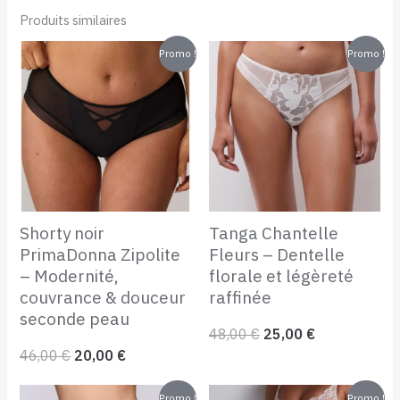
Produits similaires
Le
Le
Le
Le
Promo !
Promo !
prix
prix
prix
prix
initial
actuel
initial
actuel
était :
est :
était :
est :
46,00 €.
20,00 €.
48,00 €.
25,00 €.
Shorty noir
Tanga Chantelle
PrimaDonna Zipolite
Fleurs – Dentelle
– Modernité,
florale et légèreté
couvrance & douceur
raffinée
seconde peau
48,00
€
25,00
€
46,00
€
20,00
€
Le
Le
Le
Le
Promo !
Promo !