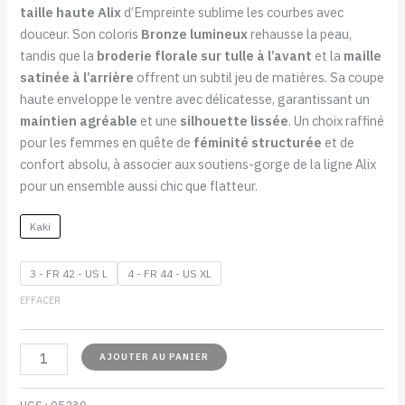
taille haute Alix
d’Empreinte sublime les courbes avec
douceur. Son coloris
Bronze lumineux
rehausse la peau,
tandis que la
broderie florale sur tulle à l’avant
et la
maille
satinée à l’arrière
offrent un subtil jeu de matières. Sa coupe
haute enveloppe le ventre avec délicatesse, garantissant un
maintien agréable
et une
silhouette lissée
. Un choix raffiné
pour les femmes en quête de
féminité structurée
et de
confort absolu, à associer aux soutiens-gorge de la ligne Alix
pour un ensemble aussi chic que flatteur.
Kaki
3 - FR 42 - US L
4 - FR 44 - US XL
EFFACER
AJOUTER AU PANIER