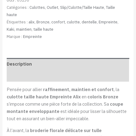
UGS :
05230
Catégories :
Culottes
,
Outlet
,
Slip/Culotte/Taille Haute
,
Taille
haute
Étiquettes :
alix
,
Bronze
,
confort
,
culotte
,
dentelle
,
Empreinte
,
Kaki
,
maintien
,
taille haute
Marque :
Empreinte
Description
Informations complémentaires
Pensée pour allier
raffinement, maintien et confort
, la
culotte taille haute Empreinte Alix
en
coloris Bronze
s’impose comme une pièce forte de la collection. Sa
coupe
montante enveloppante
est idéale pour lisser la silhouette
tout en assurant un bien-aller impeccable.
À l’avant, la
broderie florale délicate sur tulle