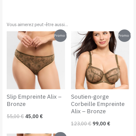
Vous aimerez peut-être aussi…
Le
Le
Le
Le
Promo !
Promo !
prix
prix
prix
prix
initial
actuel
initial
actuel
était :
est :
était :
est :
55,00 €.
45,00 €.
123,00 €.
99,00 €.
Slip Empreinte Alix –
Soutien-gorge
Bronze
Corbeille Empreinte
Alix – Bronze
55,00
€
45,00
€
123,00
€
99,00
€