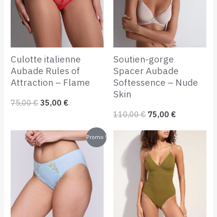
Culotte italienne
Soutien-gorge
Aubade Rules of
Spacer Aubade
Attraction – Flame
Softessence – Nude
Skin
75,00
€
35,00
€
110,00
€
75,00
€
Le
Le
Promo !
prix
prix
initial
actuel
était :
est :
52,00 €.
30,00 €.