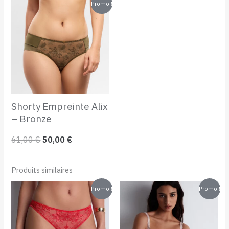
Le
Le
Promo !
prix
prix
initial
actuel
était :
est :
61,00 €.
50,00 €.
Shorty Empreinte Alix
– Bronze
61,00
€
50,00
€
Produits similaires
Le
Le
Le
Le
Promo !
Promo !
prix
prix
prix
prix
initial
actuel
initial
actuel
était :
est :
était :
est :
75,00 €.
35,00 €.
110,00 €.
75,00 €.