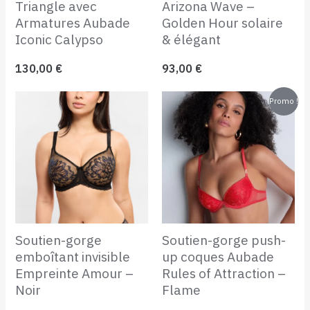
Triangle avec
Arizona Wave –
Armatures Aubade
Golden Hour solaire
Iconic Calypso
& élégant
130,00
€
93,00
€
Le
Le
Promo !
prix
prix
initial
actuel
était :
est :
120,00 €.
70,00 €.
Soutien-gorge
Soutien-gorge push-
emboîtant invisible
up coques Aubade
Empreinte Amour –
Rules of Attraction –
Noir
Flame