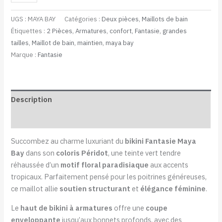
UGS :
MAYA BAY
Catégories :
Deux pièces
,
Maillots de bain
Étiquettes :
2 Pièces
,
Armatures
,
confort
,
Fantasie
,
grandes
tailles
,
Maillot de bain
,
maintien
,
maya bay
Marque :
Fantasie
Description
Informations complémentaires
Succombez au charme luxuriant du
bikini Fantasie Maya
Bay
dans son
coloris Péridot
, une teinte vert tendre
réhaussée d’un
motif floral paradisiaque
aux accents
tropicaux. Parfaitement pensé pour les poitrines généreuses,
ce maillot allie
soutien structurant
et
élégance féminine
.
Le
haut de bikini à armatures
offre une
coupe
enveloppante
jusqu’aux bonnets profonds, avec des