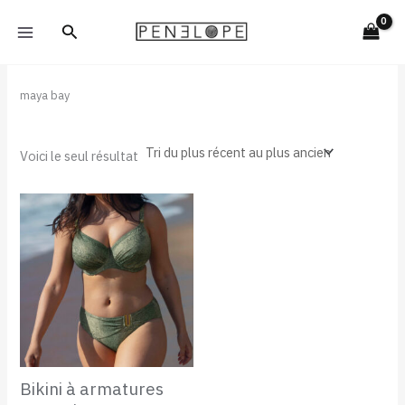
Aller
Rechercher
au
contenu
maya bay
Voici le seul résultat
Bikini à armatures