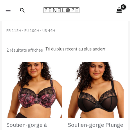
Trié
Aller
du
Rechercher
plus
au
récent
contenu
au
plus
ancien
FR 115H - EU 100H - US 44H
2 résultats affichés
Soutien-gorge à
Soutien-gorge Plunge