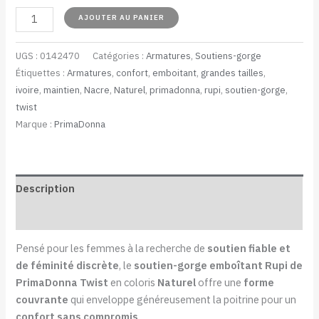
AJOUTER AU PANIER
UGS :
0142470
Catégories :
Armatures
,
Soutiens-gorge
Étiquettes :
Armatures
,
confort
,
emboitant
,
grandes tailles
,
ivoire
,
maintien
,
Nacre
,
Naturel
,
primadonna
,
rupi
,
soutien-gorge
,
twist
Marque :
PrimaDonna
Description
Informations complémentaires
Pensé pour les femmes à la recherche de
soutien fiable et
de féminité discrète
, le
soutien-gorge emboîtant Rupi de
PrimaDonna Twist
en coloris
Naturel
offre une
forme
couvrante
qui enveloppe généreusement la poitrine pour un
confort sans compromis
.