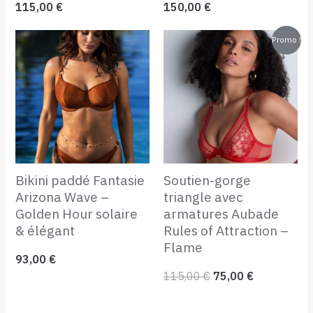
115,00
€
150,00
€
Le
Le
Promo !
prix
prix
initial
actuel
était :
est :
115,00 €.
75,00 €.
Bikini paddé Fantasie
Soutien-gorge
Arizona Wave –
triangle avec
Golden Hour solaire
armatures Aubade
& élégant
Rules of Attraction –
Flame
93,00
€
115,00
€
75,00
€