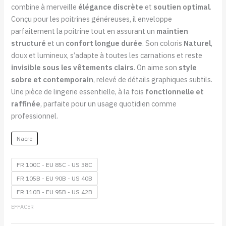
combine à merveille
élégance discrète
et
soutien optimal
.
Conçu pour les poitrines généreuses, il enveloppe
parfaitement la poitrine tout en assurant un
maintien
structuré
et un
confort longue durée
. Son coloris
Naturel
,
doux et lumineux, s’adapte à toutes les carnations et reste
invisible sous les vêtements clairs
. On aime son
style
sobre et contemporain
, relevé de détails graphiques subtils.
Une pièce de lingerie essentielle, à la fois
fonctionnelle et
raffinée
, parfaite pour un usage quotidien comme
professionnel.
Nacre
FR 100C - EU 85C - US 38C
FR 105B - EU 90B - US 40B
FR 110B - EU 95B - US 42B
EFFACER