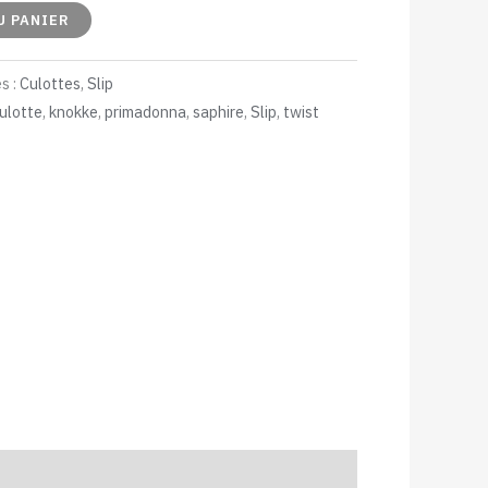
U PANIER
s :
Culottes
,
Slip
ulotte
,
knokke
,
primadonna
,
saphire
,
Slip
,
twist