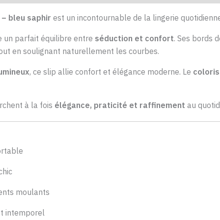
 – bleu saphir
est un incontournable de la lingerie quotidienne
fre un parfait équilibre entre
séduction et confort
. Ses bords 
tout en soulignant naturellement les courbes.
lumineux
, ce slip allie confort et élégance moderne. Le
coloris
chent à la fois
élégance, praticité et raffinement
au quotid
ortable
chic
ments moulants
 et intemporel