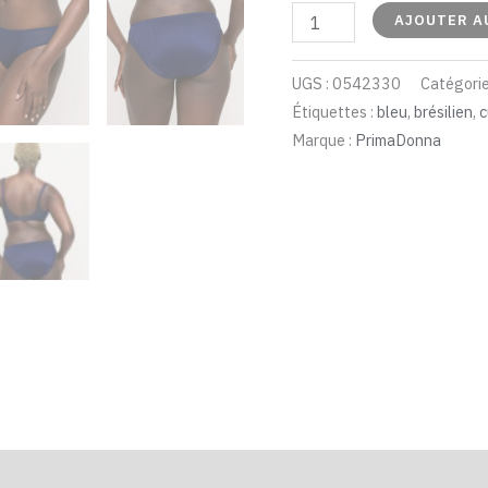
AJOUTER A
UGS :
0542330
Catégorie
Étiquettes :
bleu
,
brésilien
,
c
Marque :
PrimaDonna
ires