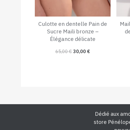
Culotte en dentelle Pain de
Mail
Sucre Maili bronze –
d
Élégance délicate
65,00
€
30,00
€
Dédié aux amo
store Pénélop