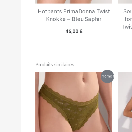
Hotpants PrimaDonna Twist
Sou
Knokke – Bleu Saphir
fo
Twi
46,00
€
Produits similaires
Le
Le
Promo !
prix
prix
initial
actuel
était :
est :
65,00 €.
30,00 €.