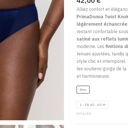
42,00
€
Twist
Alliez confort et élégan
Knokke
PrimaDonna Twist Knok
–
légèrement échancrée
Bleu
restant confortable sou
Saphir
satiné aux reflets lum
moderne. Les
finitions 
tenues ajustées, tandis 
style chic et intemporel.
les soutiens-gorge de l
et harmonieuse.
Bleu
2 - FR 40 - US M
EFFACER