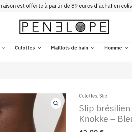
ivraison est offerte à partir de 89 euros d'achat en coli
Culottes
Maillots de bain
Homme
Culottes
,
Slip
quantité
de
Slip brésilie
Slip
Knokke – Ble
brésilien
PrimaDonna