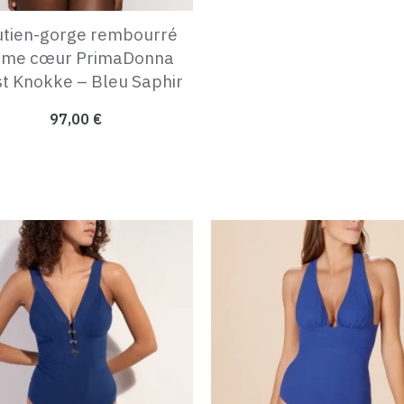
tien-gorge rembourré
rme cœur PrimaDonna
st Knokke – Bleu Saphir
97,00
€