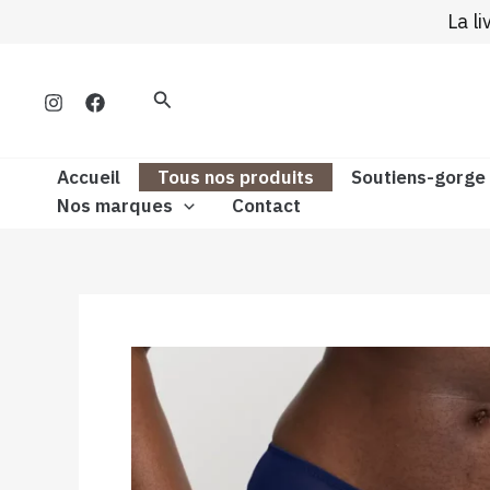
Aller
La l
au
contenu
Rechercher
Accueil
Tous nos produits
Soutiens-gorge
Nos marques
Contact