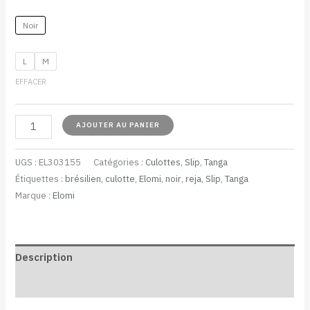
Noir
L
M
EFFACER
AJOUTER AU PANIER
UGS :
EL303155
Catégories :
Culottes
,
Slip
,
Tanga
Étiquettes :
brésilien
,
culotte
,
Elomi
,
noir
,
reja
,
Slip
,
Tanga
Marque :
Elomi
Description
Informations complémentaires