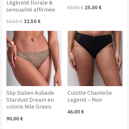
Légèreté florale &
45,00
€
25,00
€
sensualité affirmée
65,00
€
32,50
€
Slip Italien Aubade
Culotte Chantelle
Stardust Dream en
Legend – Noir
coloris Nile Green
46,00
€
90,00
€