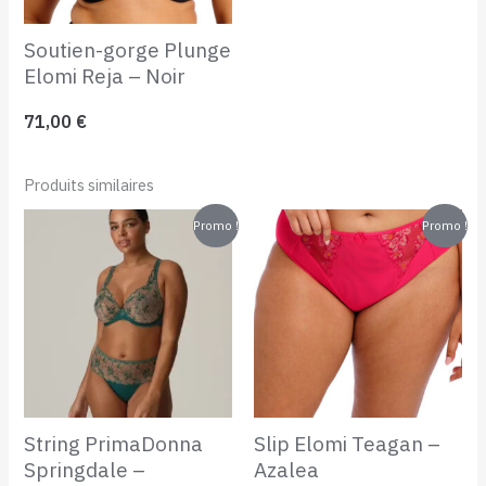
Soutien-gorge Plunge
Elomi Reja – Noir
71,00
€
Produits similaires
Le
Le
Le
Le
Promo !
Promo !
prix
prix
prix
prix
initial
actuel
initial
actuel
était :
est :
était :
est :
65,00 €.
32,50 €.
45,00 €.
25,00 €.
String PrimaDonna
Slip Elomi Teagan –
Springdale –
Azalea