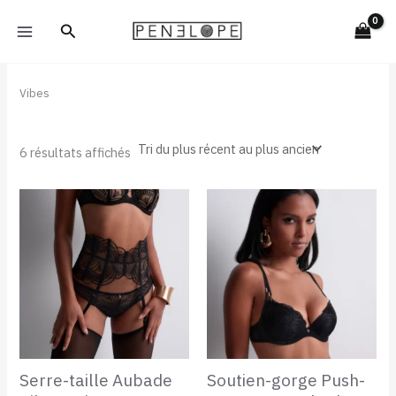
Trié
Aller
du
Rechercher
plus
au
récent
contenu
au
plus
ancien
Vibes
6 résultats affichés
Serre-taille Aubade
Soutien-gorge Push-