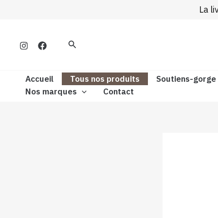
Aller
La l
au
contenu
Rechercher
Accueil
Tous nos produits
Soutiens-gorge
Nos marques
Contact