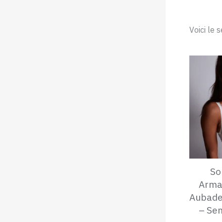
Voici le 
So
Armat
Aubade
– Sen