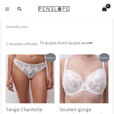
Trié
Aller
du
Rechercher
plus
au
récent
contenu
au
plus
ancien
Chantelle paris
2 résultats affichés
Le
Le
Le
Le
Promo !
Promo !
prix
prix
prix
prix
initial
actuel
initial
actuel
était :
est :
était :
est :
48,00 €.
25,00 €.
98,00 €.
55,00 €.
Tanga Chantelle
Soutien-gorge