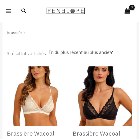
Trié
Aller
du
Rechercher
plus
au
récent
contenu
au
plus
ancien
brassière
3 résultats affichés
Brassière Wacoal
Brassière Wacoal