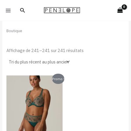
Trié
Aller
du
Rechercher
plus
au
récent
contenu
au
plus
ancien
Boutique
Affichage de 241–241 sur 241 résultats
Le
Le
Promo !
prix
prix
initial
actuel
était :
est :
65,00 €.
32,50 €.