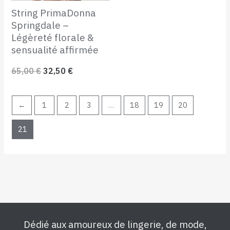
String PrimaDonna
Springdale –
Légèreté florale &
sensualité affirmée
65,00
€
32,50
€
←
1
2
3
…
18
19
20
21
Dédié aux amoureux de lingerie, de mode,