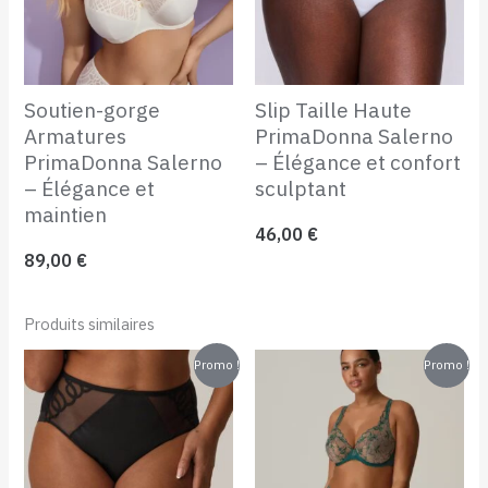
Soutien-gorge
Slip Taille Haute
Armatures
PrimaDonna Salerno
PrimaDonna Salerno
– Élégance et confort
– Élégance et
sculptant
maintien
46,00
€
89,00
€
Produits similaires
Le
Le
Le
Le
Promo !
Promo !
prix
prix
prix
prix
initial
actuel
initial
actuel
était :
est :
était :
est :
61,00 €.
30,50 €.
65,00 €.
32,50 €.