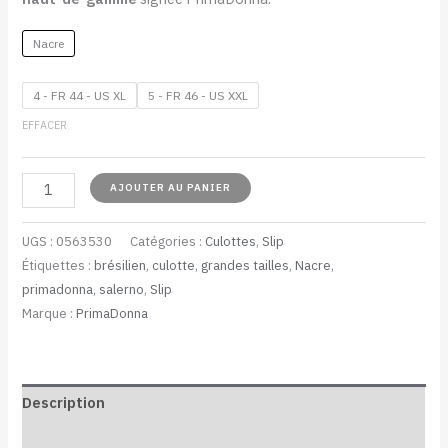
Nacre
4 - FR 44 - US XL
5 - FR 46 - US XXL
EFFACER
AJOUTER AU PANIER
UGS :
0563530
Catégories :
Culottes
,
Slip
Étiquettes :
brésilien
,
culotte
,
grandes tailles
,
Nacre
,
primadonna
,
salerno
,
Slip
Marque :
PrimaDonna
Description
Informations complémentaires