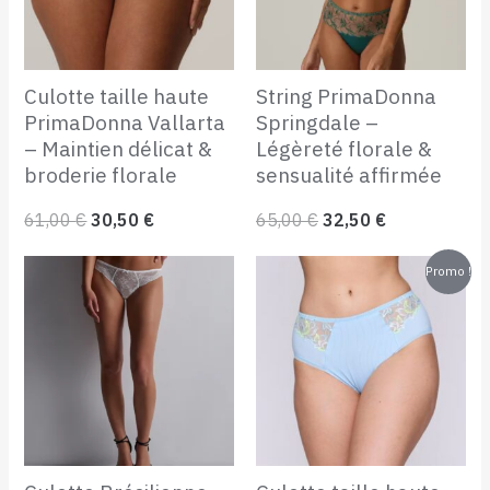
Culotte taille haute
String PrimaDonna
PrimaDonna Vallarta
Springdale –
– Maintien délicat &
Légèreté florale &
broderie florale
sensualité affirmée
61,00
€
30,50
€
65,00
€
32,50
€
Le
Le
Promo !
prix
prix
initial
actuel
était :
est :
61,00 €.
35,00 €.